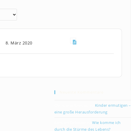
8. März 2020
Neueste Kommentare
Christiane Kreklau
zu
Kinder ermutigen –
eine große Herausforderung
Karsten Gebauer
zu
Wie komme ich
durch die Stürme des Lebens?