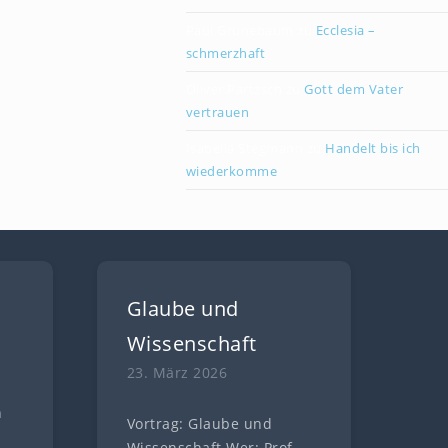
Paul Grünebaum
zu
Ecclesia –
schmerzhaft
Oliver Partzsch
zu
Gott dem Vater
vertrauen
Isabella Stegmann
zu
Handelt bis ich
wiederkomme
Glaube und
Wissenschaft
23. März 2026
n
Vortrag: Glaube und
n
Wissenschaft Wer: Prof.