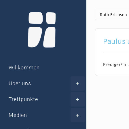
Zum
Inhalt
springen
Paulus 
Prediger/in :
Willkommen
Über uns
Treffpunkte
Medien