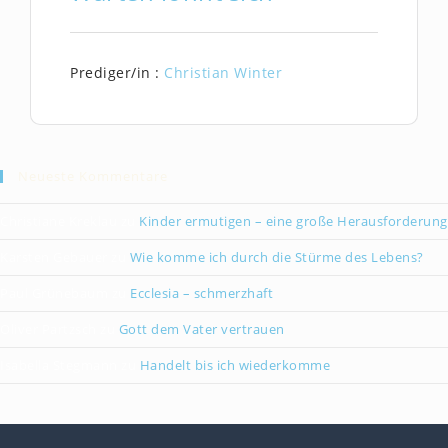
Prediger/in :
Christian Winter
Neueste Kommentare
Christiane Kreklau
zu
Kinder ermutigen – eine große Herausforderung
Karsten Gebauer
zu
Wie komme ich durch die Stürme des Lebens?
Paul Grünebaum
zu
Ecclesia – schmerzhaft
Oliver Partzsch
zu
Gott dem Vater vertrauen
Isabella Stegmann
zu
Handelt bis ich wiederkomme