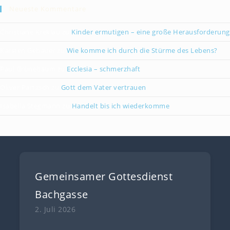
Neueste Kommentare
Christiane Kreklau
zu
Kinder ermutigen – eine große Herausforderung
Karsten Gebauer
zu
Wie komme ich durch die Stürme des Lebens?
Paul Grünebaum
zu
Ecclesia – schmerzhaft
Oliver Partzsch
zu
Gott dem Vater vertrauen
Isabella Stegmann
zu
Handelt bis ich wiederkomme
Gemeinsamer Gottesdienst
Bachgasse
2. Juli 2026