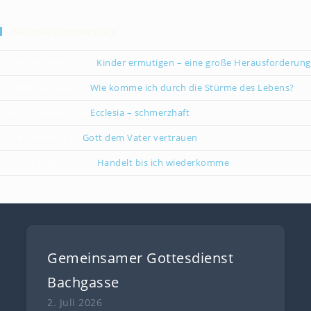
Neueste Kommentare
Christiane Kreklau
zu
Kinder ermutigen – eine große Herausforderung
Karsten Gebauer
zu
Wie komme ich durch die Stürme des Lebens?
Paul Grünebaum
zu
Ecclesia – schmerzhaft
Oliver Partzsch
zu
Gott dem Vater vertrauen
Isabella Stegmann
zu
Handelt bis ich wiederkomme
Gemeinsamer Gottesdienst
Bachgasse
2. Juli 2026